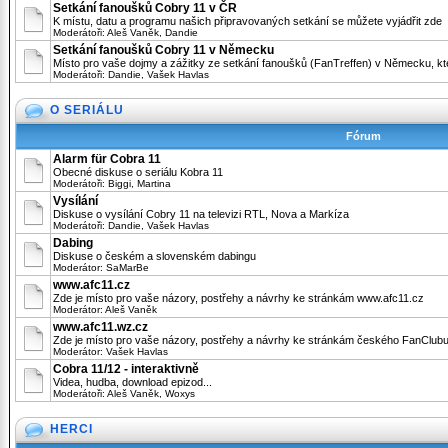
Setkání fanoušků Cobry 11 v ČR
K místu, datu a programu našich připravovaných setkání se můžete vyjádřit zde
Moderátoři:
Aleš Vaněk
,
Dandie
Setkání fanoušků Cobry 11 v Německu
Místo pro vaše dojmy a zážitky ze setkání fanoušků (FanTreffen) v Německu, 
Moderátoři:
Dandie
,
Vašek Havlas
O SERIÁLU
Fórum
Alarm für Cobra 11
Obecné diskuse o seriálu Kobra 11
Moderátoři:
Biggi
,
Martina
Vysílání
Diskuse o vysílání Cobry 11 na televizi RTL, Nova a Markíza
Moderátoři:
Dandie
,
Vašek Havlas
Dabing
Diskuse o českém a slovenském dabingu
Moderátor:
SaMarBe
www.afc11.cz
Zde je místo pro vaše názory, postřehy a návrhy ke stránkám www.afc11.cz
Moderátor:
Aleš Vaněk
www.afc11.wz.cz
Zde je místo pro vaše názory, postřehy a návrhy ke stránkám českého FanClub
Moderátor:
Vašek Havlas
Cobra 11/12 - interaktivně
Videa, hudba, download epizod...
Moderátoři:
Aleš Vaněk
,
Woxys
HERCI