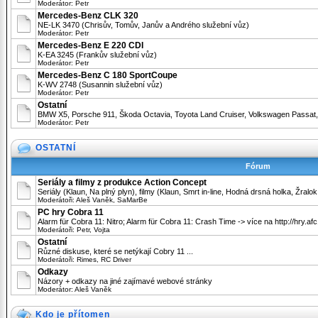
Moderátor:
Petr
Mercedes-Benz CLK 320
NE-LK 3470 (Chrisův, Tomův, Janův a Andrého služební vůz)
Moderátor:
Petr
Mercedes-Benz E 220 CDI
K-EA 3245 (Frankův služební vůz)
Moderátor:
Petr
Mercedes-Benz C 180 SportCoupe
K-WV 2748 (Susannin služební vůz)
Moderátor:
Petr
Ostatní
BMW X5, Porsche 911, Škoda Octavia, Toyota Land Cruiser, Volkswagen Passat, 
Moderátor:
Petr
OSTATNÍ
Fórum
Seriály a filmy z produkce Action Concept
Seriály (Klaun, Na plný plyn), filmy (Klaun, Smrt in-line, Hodná drsná holka, Žralo
Moderátoři:
Aleš Vaněk
,
SaMarBe
PC hry Cobra 11
Alarm für Cobra 11: Nitro; Alarm für Cobra 11: Crash Time -> více na http://hry.af
Moderátoři:
Petr
,
Vojta
Ostatní
Různé diskuse, které se netýkají Cobry 11 ...
Moderátoři:
Rimes
,
RC Driver
Odkazy
Názory + odkazy na jiné zajímavé webové stránky
Moderátor:
Aleš Vaněk
Kdo je přítomen