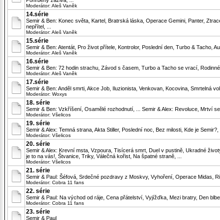
Pohřbený zaživa, ...
Moderátor:
Aleš Vaněk
14.série
Semir & Ben: Konec světa, Kartel, Bratrská láska, Operace Gemini, Panter, Ztrac
nepřítel, ...
Moderátor:
Aleš Vaněk
15.série
Semir & Ben: Atentát, Pro život přítele, Kontrolor, Poslední den, Turbo & Tacho, Au
Moderátor:
Aleš Vaněk
16.série
Semir & Ben: 72 hodin strachu, Závod s časem, Turbo a Tacho se vrací, Rodinné zál
Moderátor:
Aleš Vaněk
17.série
Semir & Ben: Anděl smrti, Akce Job, Iluzionista, Venkovan, Kocovina, Smrtelná volb
Moderátor:
Woxys
18. série
Semir & Ben: Vzkříšení, Osamělé rozhodnutí, ... Semir & Alex: Revoluce, Mrtví se 
Moderátor:
Všelicos
19. série
Semir & Alex: Temná strana, Akta Stiller, Poslední noc, Bez milosti, Kde je Semir?,
Moderátor:
Všelicos
20. série
Semir & Alex: Krevní msta, Vzpoura, Tisícerá smrt, Duel v pustině, Ukradné životy
je to na vás!, Štvanice, Triky, Válečná kořist, Na špatné straně, ...
Moderátor:
Všelicos
21. série
Semir & Paul: Šéfová, Srdečné pozdravy z Moskvy, Vyhoření, Operace Midas, Rizi
Moderátor:
Cobra 11 fans
22. série
Semir & Paul: Na východ od ráje, Cena přátelství, Vyjížďka, Mezi bratry, Den blbec,
Moderátor:
Cobra 11 fans
23. série
Semir & Paul