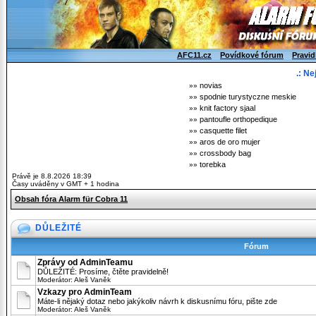
AFC11.cz
Povídkové fórum
Pravid
.: Ne
novias
»»
spodnie turystyczne meskie
»»
knit factory sjaal
»»
pantoufle orthopedique
»»
casquette filet
»»
aros de oro mujer
»»
crossbody bag
»»
torebka
»»
Právě je 8.8.2026 18:39
Časy uváděny v GMT + 1 hodina
Obsah fóra Alarm für Cobra 11
DŮLEŽITÉ
Fórum
Zprávy od AdminTeamu
DŮLEŽITÉ: Prosíme, čtěte pravidelně!
Moderátor:
Aleš Vaněk
Vzkazy pro AdminTeam
Máte-li nějaký dotaz nebo jakýkoliv návrh k diskusnímu fóru, pište zde
Moderátor:
Aleš Vaněk