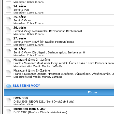
Moderátor:
Cobra 11 fans
24. série
Semir & Paul
Moderátor:
Cobra 11 fans
25. série
Semir & Vicky
Moderátor:
Cobra 11 fans
26. série
Semir & Vicky: Nesmiřitelně, Bezmocnost, Bezbrannost
Moderátor:
Cobra 11 fans
27. série
Semir & Vicky: Nový šéf, Naděje, Pokrevní pouta
Moderátor:
Cobra 11 fans
28. série
Semir & Vicky: Die Jägerin, Bedingungslos, Sterbensschön
Moderátor:
Cobra 11 fans
Nasazení týmu 2 - 1.série
Frank & Susanna: Most smrti, Očitý svědek, Únos, Láska a smrt, Přeložení za tr
Moderátoři:
Aleš Vaněk
,
Mishka
,
SaMarBe
Nasazení týmu 2 - 2.série
Frank & Susanna: Odplata, Hrabivost, Autoškola, Výplatní den, Výbušná směs,
Moderátoři:
Aleš Vaněk
,
Mishka
,
SaMarBe
SLUŽEBNÍ VOZY
Fórum
BMW 330i
D-BM 3308, NE-DR 8231 (Semirův služební vůz)
Moderátor:
Viktor
Mercedes-Benz C 350
D-BD 2408 (Benův a Chrisův služební vůz)