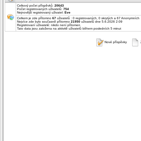
Celkový počet příspěvků:
20643
Počet registrovaných uživatelů:
754
Nejnovější registrovaný uživatel:
Eve
Celkem je zde přítomno
67
uživatelů : 0 registrovaných, 0 skrytých a 67 Anonymních
Nejvíce zde bylo současně přítomno
21950
uživatelů dne 5.6.2026 2:09
Registrovaní uživatelé: nikdo není přítomen
Tato data jsou založena na aktivitě uživatelů během posledních 5 minut
Nové příspěvky