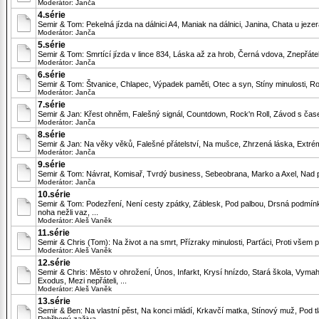
Moderátor:
Janča
4.série
Semir & Tom: Pekelná jízda na dálnici A4, Maniak na dálnici, Janina, Chata u jez
Moderátor:
Janča
5.série
Semir & Tom: Smrtící jízda v lince 834, Láska až za hrob, Černá vdova, Znepřátelen
Moderátor:
Janča
6.série
Semir & Tom: Štvanice, Chlapec, Výpadek paměti, Otec a syn, Stíny minulosti, Roz
Moderátor:
Janča
7.série
Semir & Jan: Křest ohněm, Falešný signál, Countdown, Rock'n Roll, Závod s čas
Moderátor:
Janča
8.série
Semir & Jan: Na věky věků, Falešné přátelství, Na mušce, Zhrzená láska, Extrém, 
Moderátor:
Janča
9.série
Semir & Tom: Návrat, Komisař, Tvrdý business, Sebeobrana, Marko a Axel, Nad pr
Moderátor:
Janča
10.série
Semir & Tom: Podezření, Není cesty zpátky, Záblesk, Pod palbou, Drsná podmínka
noha nežli vaz, ...
Moderátor:
Aleš Vaněk
11.série
Semir & Chris (Tom): Na život a na smrt, Přízraky minulosti, Parťáci, Proti všem pr
Moderátor:
Aleš Vaněk
12.série
Semir & Chris: Město v ohrožení, Únos, Infarkt, Krysí hnízdo, Stará škola, Vymaha
Exodus, Mezi nepřáteli, ...
Moderátor:
Aleš Vaněk
13.série
Semir & Ben: Na vlastní pěst, Na konci mládí, Krkavčí matka, Stínový muž, Pod t