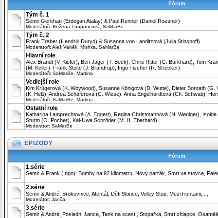
Fórum
Tým č. 1
Semir Gerkhan (Erdogan Atalay) & Paul Renner (Daniel Roesner)
Moderátoři:
Božena Loupancová
,
SaMarBe
Tým č. 2
Frank Traber (Hendrik Duryn) & Susanna von Landitzová (Julia Stinshoff)
Moderátoři:
Aleš Vaněk
,
Mishka
,
SaMarBe
Hlavní role
Alex Brandt (V. Kiefer), Ben Jäger (T. Beck), Chris Ritter (G. Burkhard), Tom Kran
(M. Keller), Frank Stolte (J. Brandrup), Ingo Fischer (R. Strecker)
Moderátoři:
SaMarBe
,
Martina
Vedlejší role
Kim Krügerová (K. Woywood), Susanne Königová (D. Wutte), Dieter Bonrath (G. V
(K. Heß), Andrea Schäferová (C. Wiese), Anna Engelhardtová (Ch. Schwab), Hors
Moderátoři:
SaMarBe
,
Martina
Ostatní role
Katharina Lamprechtová (A. Eggert), Regina Christmannová (N. Weniger), Isold
Sturm (O. Pocher), Kai-Uwe Schröder (M. H. Eberhard)
Moderátor:
SaMarBe
EPIZODY
Fórum
1.série
Semir & Frank (Ingo): Bomby na 92.kilometru, Nový parťák, Smrt ve stovce, Falešní
2.série
Semir & André: Brokovnice, Atentát, Děti Slunce, Volley Stop, Mezi frontami, ...
Moderátor:
Janča
3.série
Semir & André: Poslední šance, Tank na scestí, Stopařka, Smrt chlapce, Osamělé v