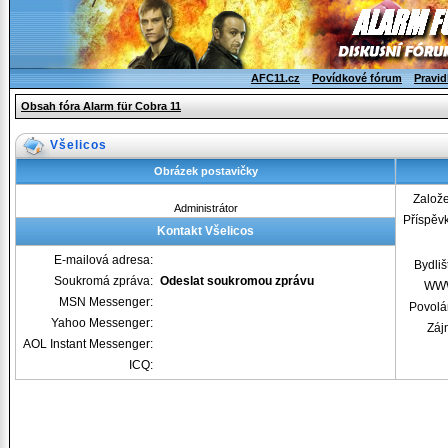
AFC11.cz
Povídkové fórum
Pravid
Obsah fóra Alarm für Cobra 11
Všelicos
Obrázek postavičky
Založ
Administrátor
Příspěv
Kontakt Všelicos
E-mailová adresa:
Bydliš
Soukromá zpráva:
Odeslat soukromou zprávu
WW
MSN Messenger:
Povolá
Yahoo Messenger:
Záj
AOL Instant Messenger:
ICQ: