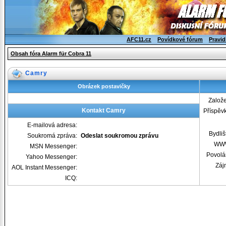
AFC11.cz
Povídkové fórum
Pravid
Obsah fóra Alarm für Cobra 11
Camry
Obrázek postavičky
Založ
Kontakt Camry
Příspěv
E-mailová adresa:
Bydliš
Soukromá zpráva:
Odeslat soukromou zprávu
WW
MSN Messenger:
Povolá
Yahoo Messenger:
Záj
AOL Instant Messenger:
ICQ: