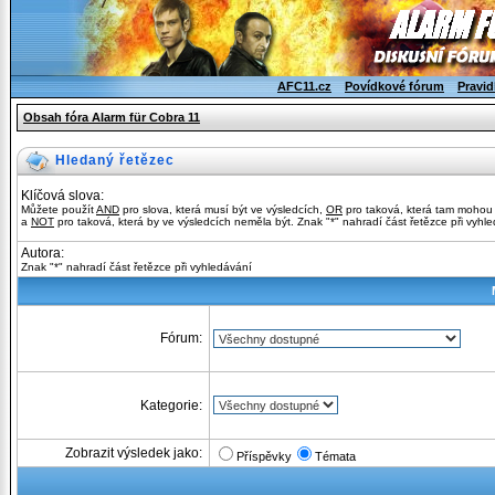
AFC11.cz
Povídkové fórum
Pravid
Obsah fóra Alarm für Cobra 11
Hledaný řetězec
Klíčová slova:
Můžete použít
AND
pro slova, která musí být ve výsledcích,
OR
pro taková, která tam mohou
a
NOT
pro taková, která by ve výsledcích neměla být. Znak "*" nahradí část řetězce při vyhl
Autora:
Znak "*" nahradí část řetězce při vyhledávání
Fórum:
Kategorie:
Zobrazit výsledek jako:
Příspěvky
Témata