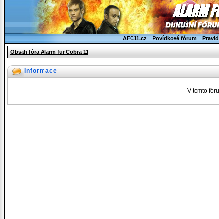
AFC11.cz
Povídkové fórum
Pravid
Obsah fóra Alarm für Cobra 11
Informace
V tomto fór