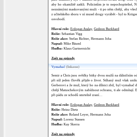
aby ho okamžitě zatkli. Policistům je to nepochopitelné, 
neznámými maskovanými muži - ti po něm chtějí, aby všechnu
z učitelského sboru v ní musel drogy vyrábět - byl to Krüger
osvobodí.
Hlavní role:
Erdogan Atalay
,
Gedeon Burkhard
Režie:
Sebastian Vigg
Režie akce:
Stefan Richter, Hermann Joha
Napsal:
Mike Bäuml
Hudba:
Klaus Gartnernicht
Zpět na epizody
Vymahač
(Inkasso)
Semir a Chris jsou svědky bitky dvou mužů na dálničním od
při níž jeden člověk přijde o život. Stíhaný muž však unik
Gerberovi a že muž, který ho na dílnici zbil, byl vymahač 
chtějí Matuschekovým nabídnout ochranu, ti ale odmítají. 
při pádu ze schodů smrtelně zraní…
Hlavní role:
Erdogan Atalay
,
Gedeon Burkhard
Režie:
Heinz Dietz
Režie akce:
Roland Leyer, Hermann Joha
Napsal:
Lorenz Stassen
Hudba:
Kay Skerra
Zpět na epizody