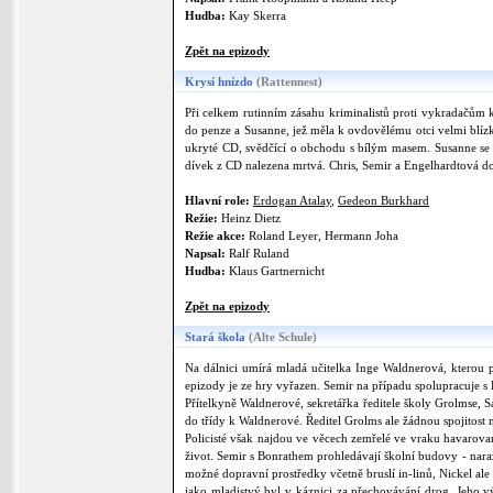
Hudba:
Kay Skerra
Zpět na epizody
Krysí hnízdo
(Rattennest)
Při celkem rutinním zásahu kriminalistů proti vykradačům k
do penze a Susanne, jež měla k ovdovělému otci velmi blízk
ukryté CD, svědčící o obchodu s bílým masem. Susanne se d
dívek z CD nalezena mrtvá. Chris, Semir a Engelhardtová do
Hlavní role:
Erdogan Atalay
,
Gedeon Burkhard
Režie:
Heinz Dietz
Režie akce:
Roland Leyer, Hermann Joha
Napsal:
Ralf Ruland
Hudba:
Klaus Gartnernicht
Zpět na epizody
Stará škola
(Alte Schule)
Na dálnici umírá mladá učitelka Inge Waldnerová, kterou p
epizody je ze hry vyřazen. Semir na případu spolupracuje s
Přítelkyně Waldnerové, sekretářka ředitele školy Grolmse, S
do třídy k Waldnerové. Ředitel Grolms ale žádnou spojitost 
Policisté však najdou ve věcech zemřelé ve vraku havarované
život. Semir s Bonrathem prohledávají školní budovy - naraz
možné dopravní prostředky včetně bruslí in-linů, Nickel ale 
jako mladistvý byl v káznici za přechovávání drog. Jeho v