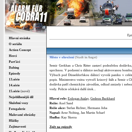
Epi
Hlavní stránka
O seriálu
Action Concept
Herci
Město v ohrožení
(Stadt in Angst)
Parťáci
Semir Gerkhan a Chris Ritter zastaví podezřelou dodávku, 
Dabing
uprchnou. V podzemí u dálnice nechají aktivovanou bombu, kt
Epizody
Výbuch pod Düsseldorfskou dálnicí vyvolá paniku v celém 
13.série
popis. Ministerstvo vnitra vytvoří krizový štáb a Semir s C
dodávka patří chemickým závodům, odkud zmizely i nebezpečn
14.série
vody. Policie očekává další útok...
15.série
(nové)
Nejoblíbenější díl
Hlavní role:
Erdogan Atalay
,
Gedeon Burkhard
Služební vozy
Režie:
Axel Sand
Režie akce:
Stefan Richter, Hermann Joha
Fotogalerie
Napsal:
Arne Nolting, Jan Martin Scharf
Malované obrázky
Hudba:
Kay Skerra
Hlášky
Zajímavosti
Zpět na epizody