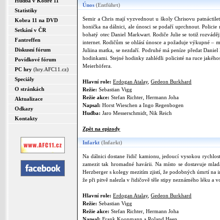
Hudba v Kobře 11
Únos
(Entführt)
Statistiky
Semir a Chris mají vyzvednout u školy Chrisovu patnáctile
Kobra 11 na DVD
honička na dálnici, ale únosci se podaří uprchnout. Policie m
Setkání v ČR
bohatý otec Daniel Markwart. Rodiče Julie se totiž rozvádě
Fantreffen
internet. Rodičům se ohlásí únosce a požaduje výkupné – mil
Diskusní fórum
Juliina matka, se nezdaří. Podruhé má peníze předat Dani
hodinkami. Stejné hodinky zahlédli policisté na ruce jakého
Povídkové fórum
Meierhöfera.
PC hry
(hry.AFC11.cz)
Speciály
Hlavní role:
Erdogan Atalay
,
Gedeon Burkhard
O stránkách
Režie:
Sebastian Vigg
Režie akce:
Stefan Richter, Hermann Joha
Aktualizace
Napsal:
Horst Wieschen a Ingo Regenbogen
Odkazy
Hudba:
Jaro Messerschmidt, Nik Reich
Kontakty
Zpět na epizody
Infarkt
(Infarkt)
Na dálnici dostane řidič kamionu, jedoucí vysokou rychlostí
zamezit tak hromadné havárii. Na místo se dostavuje mlad
Herzberger s kolegy mezitím zjistí, že podobných úmrtí na i
že při pitvě nalezla v řidičově těle stipy neznámého léku a 
Hlavní role:
Erdogan Atalay
,
Gedeon Burkhard
Režie:
Sebastian Vigg
Režie akce:
Stefan Richter, Hermann Joha
Napsal:
Frank Koopmann a Roland Heep