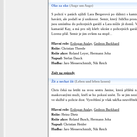
Oko za oko
(Auge um Auge)
S policií v patách ujíždí Lara Bergerová po dálnici s ka
havárii, ale podaří se jí uniknout. Semir, který řidičku pro
jsou umístěna do policejních garáží a Lara může jít domů. V
kamarád Kay, a má pro něj kšeft: ukrást z policejních garáž
Lorenz přál. Semir je jim ovšem na stopě...
Hlavní role:
Erdogan Atalay
,
Gedeon Burkhard
Režie:
Christian Theede
Režie akce:
Roland Leyer, Hermann Joha
Napsal:
Stefan Dauck
Hudba:
Jaro Messerschmidt, Nik Reich
Zpět na epizody
Žít a nechat žít
(Leben und leben lassen)
Chris čeká na letišti na svou sestru Janine, která přilé
maskovanými muži, kteří se ho pokusí unést. To se jim nezda
ve službě u policie dost. Vysvětlení je však takřka neuvěřitel
Hlavní role:
Erdogan Atalay
,
Gedeon Burkhard
Režie:
Heinz Dietz
Režie akce:
Roland Busch, Hermann Joha
Napsal:
Christian Heider
Hudba:
Jaro Messerschmidt, Nik Reich