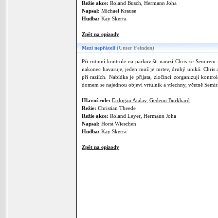
Režie akce:
Roland Busch, Hermann Joha
Napsal:
Michael Krause
Hudba:
Kay Skerra
Zpět na epizody
Mezi nepřáteli
(Unter Feinden)
Při rutinní kontrole na parkovišti narazí Chris se Semirem
nakonec havaruje, jeden muž je mrtev, druhý uniká. Chris a
při raziích. Nabídka je přijata, zločinci zorganizují kont
domem se najednou objeví vrtulník a všechny, včetně Semira 
Hlavní role:
Erdogan Atalay
,
Gedeon Burkhard
Režie:
Christian Theede
Režie akce:
Roland Leyer, Hermann Joha
Napsal:
Horst Wieschen
Hudba:
Kay Skerra
Zpět na epizody