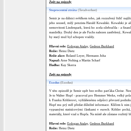
Zpět na epizody
Stoprocentní ztráta
(Totalverlust)
Semir je na dálnici svědkem toho, jak rozzuřený řidič najížd
jeho soused, milý penzista Harald Kowalski. Kowalski je ale
nemovitosti Lindenpark, která ho zcela ožebračila - a finan
manželky. Druhý den je ale Fuchs nalezen zastřelený, Kowals
by starý muž byl schopen vraždy.
Hlavní role:
Erdogan Atalay
,
Gedeon Burkhard
Režie:
Heinz Dietz
Režie akce:
Roland Leyer, Hermann Joha
Napsal:
Arne Nolting a Martin Scharf
Hudba:
Kay Skerra
Zpět na epizody
Exodus
(Exodus)
V této epizodě je Semir opět bez svého parťáka Chrise. Neo
Je to Walter Hopf - pracoval pro Hemmer Werke, velký prů
k Franku Köhlerovi, vyhlášenému odpůrci převzetí podniku. 
Hopf mu prý měl předat důležité informace. Klíčem k nim 
vypsanými statisícovými částkami v eurech. Köhler prchá
materiály, které vzal u Hopfa. Na místě ale zůstane rozbitý bl
Hlavní role:
Erdogan Atalay
,
Gedeon Burkhard
Režie:
Heinz Dietz