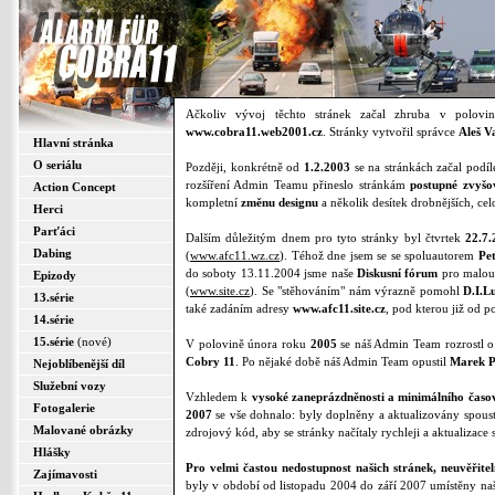
Ačkoliv vývoj těchto stránek začal zhruba v polov
www.cobra11.web2001.cz
. Stránky vytvořil správce
Aleš V
Hlavní stránka
O seriálu
Později, konkrétně od
1.2.2003
se na stránkách začal podíl
rozšíření Admin Teamu přineslo stránkám
postupné zvyšo
Action Concept
kompletní
změnu designu
a několik desítek drobnějších, ce
Herci
Parťáci
Dalším důležitým dnem pro tyto stránky byl čtvrtek
22.7.
Dabing
(
www.afc11.wz.cz
). Téhož dne jsem se se spoluautorem
Pe
do soboty 13.11.2004 jsme naše
Diskusní fórum
pro malou 
Epizody
(
www.site.cz
). Se "stěhováním" nám výrazně pomohl
D.I.L
13.série
také zadáním adresy
www.afc11.site.cz
, pod kterou již od p
14.série
15.série
(nové)
V polovině února roku
2005
se náš Admin Team rozrostl o 
Cobry 11
. Po nějaké době náš Admin Team opustil
Marek P
Nejoblíbenější díl
Služební vozy
Vzhledem k
vysoké zaneprázdněnosti a minimálního časo
Fotogalerie
2007
se vše dohnalo: byly doplněny a aktualizovány spoust
Malované obrázky
zdrojový kód, aby se stránky načítaly rychleji a aktualizace 
Hlášky
Pro velmi častou nedostupnost našich stránek, neuvěřite
Zajímavosti
byly v období od listopadu 2004 do září 2007 umístěny na