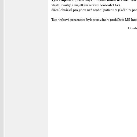
Vyhrazujeme
si právo kdykoli
měnit obsah stránek
. Veš
vlastní tvorby a majetkem serveru
www.afc11.cz
.
Šíření obrázků pro jinou než osobní potřebu v jakékoliv po
Tato webová prezentace byla testována v prohlížeči MS Inte
Obsah