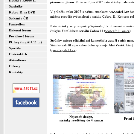
Hudba v Kobře 11
přesunout jinam
. Proto od října 2007 naše stránky nalezne
Statistiky
V průběhu roku
2007
s našimi stránkami
www.afc11.cz
čas
Kobra 11 na DVD
můžete prověřit své znalosti o seriálu
Cobra 11
. Koncem ro
Setkání v ČR
Fantreffen
Naše stránky se postupně přizpůsobují k obsazení v seri
Diskusní fórum
českým
FanClubem seriálu Cobra 11
(
www.afc11.wz.cz
).
Povídkové fórum
Stránky nejsou oficiální ani komerční a autoři z nich nema
PC hry
(hry.AFC11.cz)
Stránky založil a po celou dobu spravuje
Aleš Vaněk
, kter
Speciály
(
povidky.afc11.cz
).
O stránkách
Aktualizace
Odkazy
Kontakty
Nejstarší design,
První 
stránky rozděleny do 4 rámců