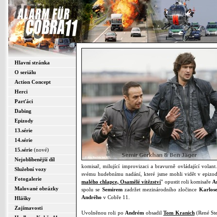
Hlavní stránka
O seriálu
Action Concept
Herci
Parťáci
Dabing
Epizody
13.série
14.série
15.série
(nové)
Nejoblíbenější díl
komisař, milující improvizaci a bravurně ovládající vola
Služební vozy
svému hudebnímu nadání, které jsme mohli vidět v epizod
Fotogalerie
malého chlapce, Osamělé vítězství
" opustit roli komisaře
A
Malované obrázky
spolu se
Semirem
zadržet mezinárodního zločince
Karlos
Andrého
v Cobře 11.
Hlášky
Zajímavosti
Uvolněnou roli po
Andrém
obsadil
Tom Kranich
(René Ste