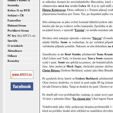
Hudba v Kobře 11
se náhodou dostane do neovladatelného Mercedesu, který se
Statistiky
odstartována
nová éra
seriálu
Cobra 11
. A je tu opět dalš
Elenou Krügrovou
. Elena otěhotní a s Tomem plánují svatb
Kobra 11 na DVD
připravenou bombou pro Toma. Ten, po dopadení jejího vra
Setkání v ČR
Fantreffen
Jeho nástupcem se jako vrchní komisař dálniční policie stá
Diskusní fórum
kterém jde Jan po vrahovi svého kamaráda. Zpočátku si ale
na jejímž konci, v epizodě "
Extrém
", ze seriálu neznámo ja
Povídkové fórum
PC hry
(hry.AFC11.cz)
Devátou sérii zahajuje epizoda s názvem "
Návrat
" (Comeb
Speciály
mladá řidička.
Semir
se rozhoduje, že po vyřešení přípa
O stránkách
vyřešením případu pomůže. Nakonec se oba dohodnou
na d
Aktualizace
Zanedlouho se ale
René Steinke
, představitel
Toma Krani
Odkazy
(Auf Leben und Tod), ve kterém jsou
Tom a Semir
nasazeni
Kontakty
ocitá v pasti.
Semir
mu spěchá na pomoc, ale bohužel přich
činu. Jeho jméno je
Mark Jäger
, obchodní partner zločinc
Chrise Rittera
(Gedeon Burkhard, známý jako Alex Brandtne
Po pouhých dvou letech se
Gedeon Burkhard
, představite
Chris černou dodávku, ve které se poté najde 80 kg kokain
bývalá Chrisova láska. Tanja se dostává do pasti. Chrisovi se 
Po téměř půl roce probíhajícího castingu je znám nový pa
13.sérii v pilotním filmu "
Na vlastní pěst
" (Auf eigene Faust
Vyšetřovatele jako vždy podporuje skupina profesionálů v
která na počátku desáté série odchází na mateřskou dovoleno