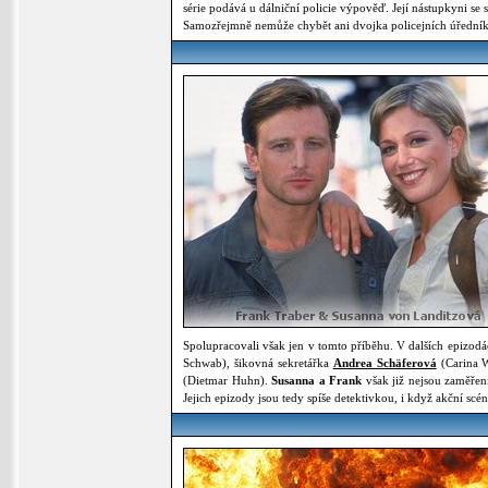
série podává u dálniční policie výpověď. Její nástupkyni se 
Samozřejmně nemůže chybět ani dvojka policejních úředník
Spolupracovali však jen v tomto příběhu. V dalších epizod
Schwab), šikovná sekretářka
Andrea Schäferová
(Carina W
(Dietmar Huhn).
Susanna a Frank
však již nejsou zaměřeni
Jejich epizody jsou tedy spíše detektivkou, i když akční s