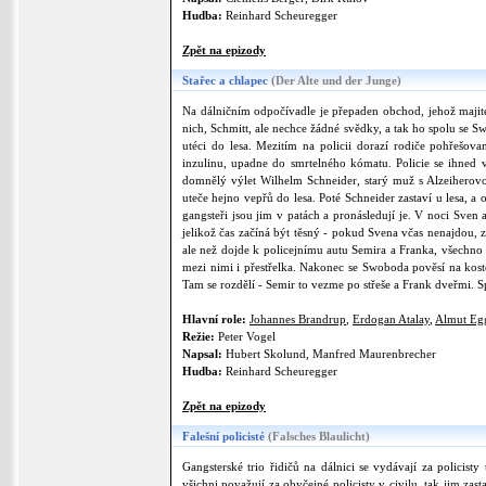
Hudba:
Reinhard Scheuregger
Zpět na epizody
Stařec a chlapec
(Der Alte und der Junge)
Na dálničním odpočívadle je přepaden obchod, jehož majitel
nich, Schmitt, ale nechce žádné svědky, a tak ho spolu se 
utéci do lesa. Mezitím na policii dorazí rodiče pohřešo
inzulinu, upadne do smrtelného kómatu. Policie se ihned 
domnělý výlet Wilhelm Schneider, starý muž s Alzeiherovo
uteče hejno vepřů do lesa. Poté Schneider zastaví u lesa, a o
gangsteři jsou jim v patách a pronásledují je. V noci Sven a
jelikož čas začíná být těsný - pokud Svena včas nenajdou,
ale než dojde k policejnímu autu Semira a Franka, všechno 
mezi nimi i přestřelka. Nakonec se Swoboda pověsí na kost
Tam se rozdělí - Semir to vezme po střeše a Frank dveřmi. 
Hlavní role:
Johannes Brandrup
,
Erdogan Atalay
,
Almut Eg
Režie:
Peter Vogel
Napsal:
Hubert Skolund, Manfred Maurenbrecher
Hudba:
Reinhard Scheuregger
Zpět na epizody
Falešní policisté
(Falsches Blaulicht)
Gangsterské trio řidičů na dálnici se vydávají za policisty
všichni považují za obyčejné policisty v civilu, tak jim zas