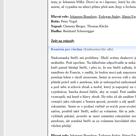
testy, je Johannes Wilke. Dozví se to i Japonec, který ho c
autem, až vypadne na silnici přímo před auto Anjy a Jochen
Hlavní role:
Johannes Brandrup
,
Erdogan Atalay
,
Almut Eg
Režie:
Peter Vogel
Napsal:
Clemens Berger, Thomas Kliche
Hudba:
Reinhard Scheuregger
Zpět na epizody
Konečná pro všechny
(Endstation für alle)
Narkomanka Steffi má problémy: Dluží svému dealerovi j
strážného. Poté uprchne. Na dálničním odpočívadle se setká 
kteří patrně hledají Steffi, i přes to, že mu Steffi nalhala
namířeno do Francie, v naději, že budou moci pak nepozorov
potuluje kdesi v okolí motorestu. Semir je zrovna vidí z ok
přátelé právě sedí v autobuse, kde je nebezpečná narkomanka
a pod sebe si schová zbraň a mobil, který je napojený na 
vyjednávat, Sascha donutí řidiče, aby se rozjel. Poté zatáh
vystoupili, má hned u hlavy zbraň. Do toho už ale zasáhne S
cestující jako rukojmí a Semira spoutá, protože u něj spat
rukojmími. Semir se v poslení vteřině ze svých pout uvoln
zatčen, postřelí také Steffi, sedící za volantem. Ale ta j
vyhlásili pátrání, protože se mezi ostatními rukojmími n
autobusu, ale zraněná Steffi se za volantem bezvládně zhr
všichni přežijí.
Hlavní role:
Johannes Brandrup
,
Erdogan Atalay
,
Almut Eg