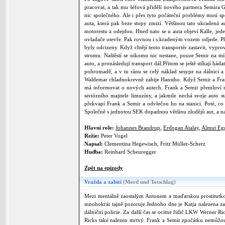
pracovat, a tak mu šéfová přidělí nového partnera Semira 
nic společného. Ale i přes tyto počáteční problémy musí 
auta, která pak beze stopy zmizí. Většinou tato ukradená a
motorestu a odejdou. Hned nato se u auta objeví Kalle, jed
ovladače otevře. Pak rovnou i s kradeným vozem odjede. Při j
byly odcizeny. Když chtějí tento transportér zastavit, vypr
stromu. Naštěstí se nikomu nic nestane, pouze Semir na mí
auto, a pronásledují transport dál.Přitom se ještě stíhají h
pohromadě, a v tu ránu se celý náklad sesype na dálnici a 
Waldemar chladnokrevně zabije Hansiho. Když Semir a Fran
má informovat o nových autech. Frank a Semir přemluví maj
seriózního majitele limuzíny, a jakmile nechá svoje auto st
překvapí Frank a Semir a odvlečou ho na stanici. Poté, co s
Společně s jednotou SEK dopadnou většinu zlodějů aut, a na
Hlavní role:
Johannes Brandrup
,
Erdogan Atalay
,
Almut Eg
Režie:
Peter Vogel
Napsal:
Clementina Hegewisch, Fritz Müller-Scherz
Hudba:
Reinhard Scheuregger
Zpět na epizody
Vražda a zabití
(Mord und Totschlag)
Mezi mentálně zaostalým Antonem a maďarskou prostitutkou 
mnohokrát tajně pozoruje.Jednoho dne je Katja nalezena zav
dálniční policie. Za další čas se ocitne řidič LKW Werner Ri
Ricks také nalezen mrtvý. Frank a Semir zpočátku nemůžou