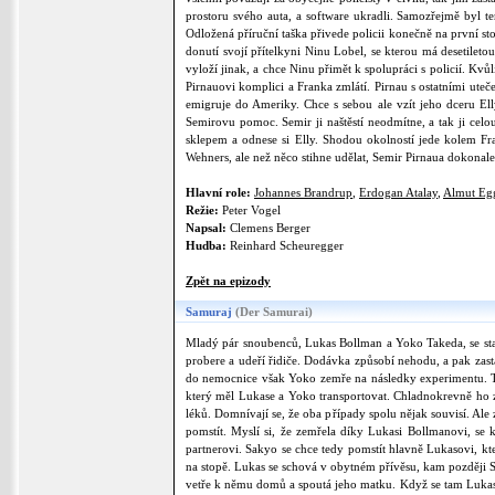
prostoru svého auta, a software ukradli. Samozřejmě byl t
Odložená příruční taška přivede policii konečně na první stop
donutí svojí přítelkyni Ninu Lobel, se kterou má desetileto
vyloží jinak, a chce Ninu přimět k spolupráci s policií. Kv
Pirnauovi komplici a Franka zmlátí. Pirnau s ostatními uteč
emigruje do Ameriky. Chce s sebou ale vzít jeho dceru Ell
Semirovu pomoc. Semir ji naštěstí neodmítne, a tak ji cel
sklepem a odnese si Elly. Shodou okolností jede kolem Fran
Wehners, ale než něco stihne udělat, Semir Pirnaua dokonale 
Hlavní role:
Johannes Brandrup
,
Erdogan Atalay
,
Almut Eg
Režie:
Peter Vogel
Napsal:
Clemens Berger
Hudba:
Reinhard Scheuregger
Zpět na epizody
Samuraj
(Der Samurai)
Mladý pár snoubenců, Lukas Bollman a Yoko Takeda, se sta
probere a udeří řidiče. Dodávka způsobí nehodu, a pak zastav
do nemocnice však Yoko zemře na následky experimentu. Ten
který měl Lukase a Yoko transportovat. Chladnokrevně ho z
léků. Domnívají se, že oba případy spolu nějak souvisí. Ale
pomstít. Myslí si, že zemřela díky Lukasi Bollmanovi, se 
partnerovi. Sakyo se chce tedy pomstít hlavně Lukasovi, kt
na stopě. Lukas se schová v obytném přívěsu, kam později Sa
vetře k němu domů a spoutá jeho matku. Když se tam Lukas vr