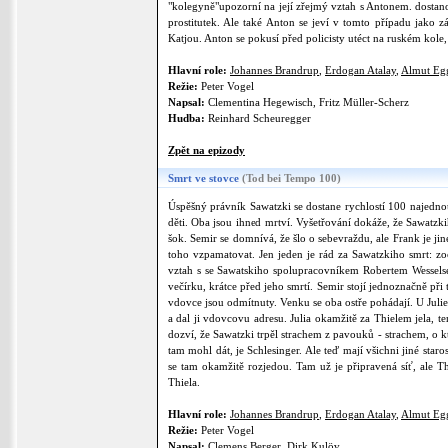
"kolegyně"upozorní na její zřejmý vztah s Antonem. dostano
prostitutek. Ale také Anton se jeví v tomto případu jako z
Katjou. Anton se pokusí před policisty utéct na ruském kole, 
Hlavní role:
Johannes Brandrup
,
Erdogan Atalay
,
Almut Eg
Režie:
Peter Vogel
Napsal:
Clementina Hegewisch, Fritz Müller-Scherz
Hudba:
Reinhard Scheuregger
Zpět na epizody
Smrt ve stovce
(Tod bei Tempo 100)
Úspěšný právník Sawatzki se dostane rychlostí 100 najedno
děti. Oba jsou ihned mrtví. Vyšetřování dokáže, že Sawatzk
šok. Semir se domnívá, že šlo o sebevraždu, ale Frank je jin
toho vzpamatovat. Jen jeden je rád za Sawatzkiho smrt: z
vztah s se Sawatskiho spolupracovníkem Robertem Wesselsem
večírku, krátce před jeho smrtí. Semir stojí jednoznačně při
vdovce jsou odmítnuty. Venku se oba ostře pohádají. U Julie 
a dal ji vdovcovu adresu. Julia okamžitě za Thielem jela, te
dozví, že Sawatzki trpěl strachem z pavouků - strachem, o 
tam mohl dát, je Schlesinger. Ale teď mají všichni jiné staro
se tam okamžitě rozjedou. Tam už je připravená síť, ale Th
Thiela.
Hlavní role:
Johannes Brandrup
,
Erdogan Atalay
,
Almut Eg
Režie:
Peter Vogel
Napsal:
Clemens Berger, Dirk Kulöv