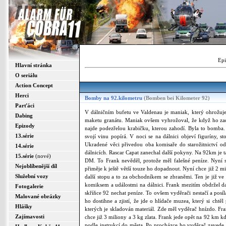
Epi
Hlavní stránka
O seriálu
Action Concept
Herci
Bomby na 92.kilometru
(Bomben bei Kilometer 92)
Parťáci
V dálničním bufetu ve Valdenau je maniak, který ohrožuje 
Dabing
maketu granátu. Maniak ovšem vyhrožoval, že když ho zadr
Epizody
najde podezřelou krabičku, kterou zahodí. Byla to bomba.
13.série
svojí vinu popírá. V noci se na dálnici objeví figuríny,
Ukradené věci přivedou oba komisaře do starožitnictví od
14.série
dálnicích. Rascar Capat zanechal další pokyny. Na 92km je ta
15.série
(nové)
DM. To Frank nevěděl, protože měl falešné peníze. Nyní s
Nejoblíbenější díl
přiměje k ještě větší touze ho dopadnout. Nyní chce již 2 
Služební vozy
další stopu a to za obchodníkem se zbraněmi. Ten je již ve 
komiksem a událostmi na dálnici. Frank mezitím obdržel da
Fotogalerie
skříňce 92 nechat peníze. To ovšem vyděrači nestačí a posí
Malované obrázky
ho dostihne a zjistí, že jde o hlídače muzea, který si ch
Hlášky
kterých je skladován materiál. Zde měl vyděrač hnízdo. Fr
Zajímavosti
chce již 3 miliony a 3 kg zlata. Frank jede opět na 92 km k
podle instrukcí do města. Po procházce ho vyděrač zavede d