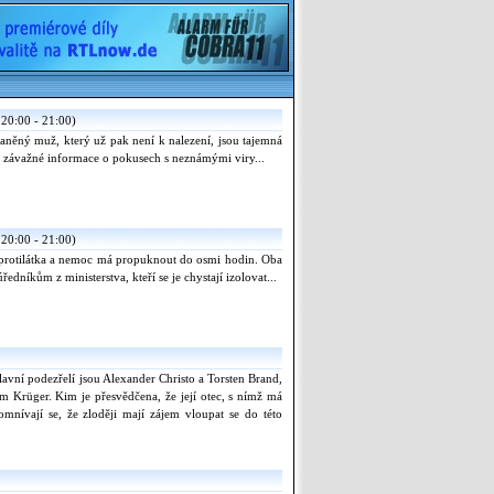
20:00 - 21:00)
raněný muž, který už pak není k nalezení, jsou tajemná
ají závažné informace o pokusech s neznámými viry...
20:00 - 21:00)
 protilátka a nemoc má propuknout do osmi hodin. Oba
dníkům z ministerstva, kteří se je chystají izolovat...
lavní podezřelí jsou Alexander Christo a Torsten Brand,
im Krüger. Kim je přesvědčena, že její otec, s nímž má
omnívají se, že zloději mají zájem vloupat se do této