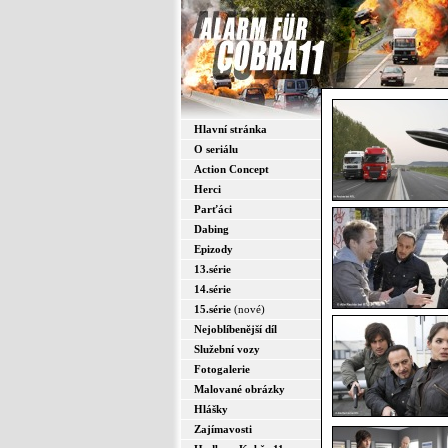
Hlavní stránka
O seriálu
Action Concept
Herci
Parťáci
Dabing
Epizody
13.série
14.série
15.série
(nové)
Nejoblíbenější díl
Služební vozy
Fotogalerie
Malované obrázky
Hlášky
Zajímavosti