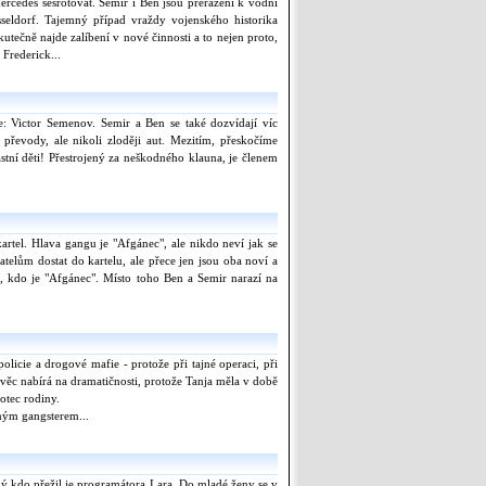
ercedes sešrotovat. Semir i Ben jsou přeřazeni k vodní
seldorf. Tajemný případ vraždy vojenského historika
utečně najde zalíbení v nové činnosti a to nejen proto,
 Frederick...
: Victor Semenov. Semir a Ben se také dozvídají víc
řevody, ale nikoli zloději aut. Mezitím, přeskočíme
astní děti! Přestrojený za neškodného klauna, je členem
rtel. Hlava gangu je "Afgánec", ale nikdo neví jak se
elům dostat do kartelu, ale přece jen jsou oba noví a
 kdo je "Afgánec". Místo toho Ben a Semir narazí na
licie a drogové mafie - protože při tajné operaci, při
věc nabírá na dramatičnosti, protože Tanja měla v době
otec rodiny.
ným gangsterem...
ý kdo přežil je programátora Lara. Do mladé ženy se v