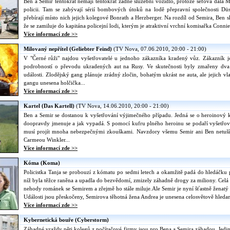
Ben a Semir tentokrát nemají tentokrát žádné služební vozidlo, protože šéfová dala M
policii. Tam se zabývají sérií bombových útoků na lodě přepravní společnosti Düs
přebírají místo nich jejich kolegové Bonrath a Herzberger. Na rozdíl od Semira, Ben sk
že se zamiluje do kapitána policejní lodi, kterým je atraktivní vrchní komisařka Connie
Více informací zde >>
Milovaný nepřítel (Geliebter Feind)
(TV Nova, 07.06.2010, 20:00 - 21:00)
V "Černé růži" najdou vyšetřovatelé u jednoho zákazníka kradený vůz. Zákazník je
podrobností o převodu ukradených aut na Rusy. Ve skutečnosti byly zmařeny dva p
události. Zlodějský gang plánuje zrádný zločin, bohatým ukrást ne auta, ale jejich vl
gangu unesena holčička...
Více informací zde >>
Kartel (Das Kartell)
(TV Nova, 14.06.2010, 20:00 - 21:00)
Ben a Semir se dostanou k vyšetřování výjimečného případu. Jedná se o heroinový ka
doopravdy jmenuje a jak vypadá. S pomocí kufru plného heroinu se podaří vyšetřovat
musí projít mnoha nebezpečnými zkouškami. Navzdory všemu Semir ani Ben netuší,
Carmeou Winkler...
Více informací zde >>
Kóma (Koma)
Policistka Tanja se probouzí z kómatu po sedmi letech a okamžitě padá do hledáčku po
níž byla těžce raněna a upadla do bezvědomí, zmizely záhadně drogy za miliony. Celá 
nehody románek se Semirem a zřejmě ho stále miluje.Ale Semir je nyní šťastně ženatý 
Události jsou přeskočeny, Semirova těhotná žena Andrea je unesena celosvětově hleda
Více informací zde >>
Kybernetická bouře (Cyberstorm)
Záhadné vraždy pěti kolegů z počítačové firmy jsou pro Bena a Semira záhadou. Jedin