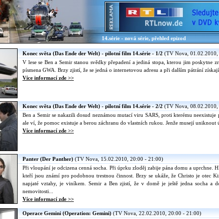
14.série - nová série, přehled epizod
Konec světa (Das Ende der Welt) - pilotní film 14.série - 1/2
(TV Nova, 01.02.2010, 
V lese se Ben a Semir stanou svědky přepadení a jediná stopa, kterou jim poskytne z
písmena GWA. Brzy zjistí, že se jedná o internetovou adresu a při dalším pátrání získ
Více informací zde >>
Konec světa (Das Ende der Welt) - pilotní film 14.série - 2/2
(TV Nova, 08.02.2010, 
Ben a Semir se nakazili dosud neznámou mutací viru SARS, proti kterému neexistuje
ale ví, že pomoc existuje a berou záchranu do vlastních rukou. Jenže musejí uniknout úře
Více informací zde >>
Panter (Der Panther)
(TV Nova, 15.02.2010, 20:00 - 21:00)
Při vloupání je odcizena cenná socha. Při úprku zloděj zabije pána domu a uprchne. H
kteří jsou známí pro podobnou trestnou činnost. Brzy se ukáže, že Christo je otec K
napjaté vztahy, je viníkem. Semir a Ben zjistí, že v domě je ještě jedna socha a d
nemovitosti...
Více informací zde >>
Operace Gemini (Operation: Gemini)
(TV Nova, 22.02.2010, 20:00 - 21:00)