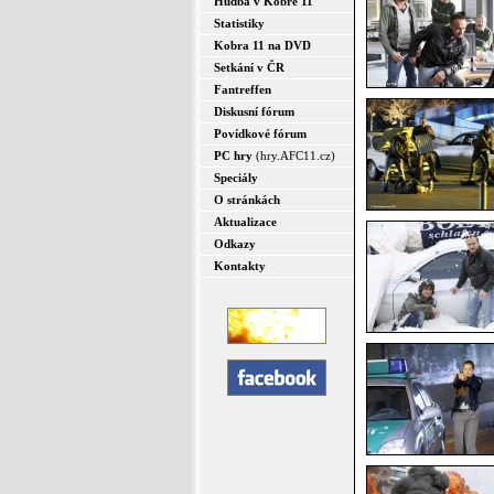
Hudba v Kobře 11
Statistiky
Kobra 11 na DVD
Setkání v ČR
Fantreffen
Diskusní fórum
Povídkové fórum
PC hry
(hry.AFC11.cz)
Speciály
O stránkách
Aktualizace
Odkazy
Kontakty