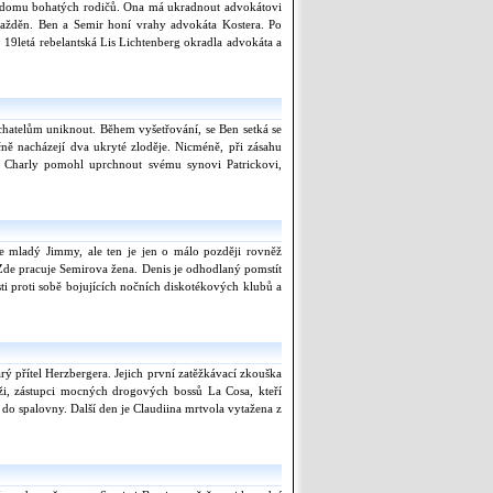
a z domu bohatých rodičů. Ona má ukradnout advokátovi
ražděn. Ben a Semir honí vrahy advokáta Kostera. Po
. 19letá rebelantská Lis Lichtenberg okradla advokáta a
chatelům uniknout. Během vyšetřování, se Ben setká se
ě nacházejí dva ukryté zloděje. Nicméně, při zásahu
i, Charly pomohl uprchnout svému synovi Patrickovi,
e mladý Jimmy, ale ten je jen o málo později rovněž
 Zde pracuje Semirova žena. Denis je odhodlaný pomstít
i proti sobě bojujících nočních diskotékových klubů a
arý přítel Herzbergera. Jejich první zatěžkávací zkouška
i, zástupci mocných drogových bossů La Cosa, kteří
 do spalovny. Další den je Claudiina mrtvola vytažena z