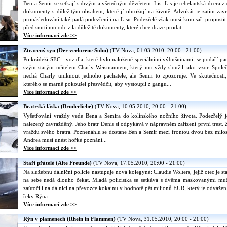
Ben a Semir se setkají s drzým a všetečným děvčetem: Lis. Lis je rebelantská dcer
dokumenty s důležitým obsahem, které jí ohrožují na životě. Advokát je zatím zav
pronásledování také padá podezření i na Lisu. Podezřelé však musí komisaři propustit
před smrtí mu odcizila důležité dokumenty, které chce draze prodat...
Více informací zde >>
Ztracený syn (Der verlorene Sohn)
(TV Nova, 01.03.2010, 20:00 - 21:00)
Po krádeži SEC - vozidla, které bylo naložené speciálními výbušninami, se podaří pa
svým starým učitelem Charly Weismannem, který mu vždy sloužil jako vzor. Společn
nechá Charly uniknout jednoho pachatele, ale Semir to zpozoruje. Ve skutečnost
kterého se marně pokoušel přesvědčit, aby vystoupil z gangu...
Více informací zde >>
Bratrská láska (Bruderliebe)
(TV Nova, 10.05.2010, 20:00 - 21:00)
Vyšetřování vraždy vede Bena a Semira do kolínského nočního života. Podezřelý j
nalezený zavražděný. Jeho bratr Denis si odpykává v nápravném zařízení první trest.
vraždu svého bratra. Poznenáhlu se dostane Ben a Semir mezi frontou dvou bez milost
Andrea musí unést hořké poznání...
Více informací zde >>
Staří přátelé (Alte Freunde)
(TV Nova, 17.05.2010, 20:00 - 21:00)
Na služebnu dálniční policie nastupuje nová kolegyné: Claudie Wolters, jejíž otec je st
na sebe nedá dlouho čekat. Mladá policistka se setkává s dvěma maskovanými muž
zaútočili na dálnici na převozce kokainu v hodnotě pět milionů EUR, který je odvážen
řeky Rýna...
Více informací zde >>
Rýn v plamenech (Rhein in Flammen)
(TV Nova, 31.05.2010, 20:00 - 21:00)