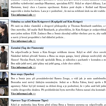
průběhu vyšetřování zamiluje Hhartmut, specialista KTU. Když se objeví důkazy, Lara
Hartutem, který chce s Laurou uprchnout. Krátce poté dojde v Kolíně nad Rýnem 
napovídá o útoku hackera. Lara je v podezření , že má na svědomí útok na síti vraždu 
Více informací zde >>
Odměna za zabití Kim Krügerové (Kopfgeld auf Kim Krüger)
Při razii na disko vlastníků a drogové překupníky je Thomas Reinhardt zastřelen, a 
Otec mrtvého, šéf mafie Rolf Reinhardt, je přesvědčen, že Kim Krüger je zodpovědná 
smrt jeden milion EUR. Zatímco Ben a Semir zkoušejí udělat všechno pro to, aby naš
a navíc ji hrozí propuštění z řad dálniční policie...
Více informací zde >>
Zatmění (Tag der Finsternis)
Na odpočívadle je Semir a Kim Kruger svědkem únosu. Když se oběť chce osvobodit
Následné šetření přivádí Semira a Bena na stopu gangu, který plánuje neobvyklý zl
Slunce! Nicolas Pesch, bývalý spolužák Bena, je náhodou s pachateli v kontaktu a m
Ben stále ještě neví, jaké plány má ještě gang, a kde chce udeřit...
Více informací zde >>
Beze stopy (Spurlos)
Ben a Semir jsou při pronásledování Rasera Zeuge, a vidí jak je auto zastřelenéh
Bonratha není mrtvý žádným neznámým. Jedná se o Ricka Fabea, který spolu s 
agentury. Faber byl již trestaný za držení drog a je podezření, že v jeho autě leží je
vraždu drogového dealera. Při prohledávání bytu mrtvého Fabera narazí oba komisaři 
Více informací zde >>
Operace Tygr (Codename Tiger)
Když je studentka Jana Kress před očima Bena a Semira unesena na odpočívadle, pr