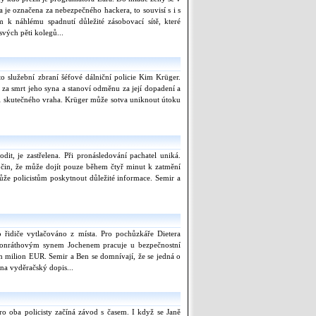
 je označena za nebezpečného hackera, to souvisí s i s
k náhlému spadnutí důležité zásobovací sítě, které
svých pěti kolegů...
to služební zbraní šéfové dálniční policie Kim Krüger.
za smrt jeho syna a stanoví odměnu za její dopadení a
li skutečného vraha. Krüger může sotva uniknout útoku
, je zastřelena. Při pronásledování pachatel uniká.
očin, že může dojít pouze během čtyř minut k zatmění
ůže policistům poskytnout důležité informace. Semir a
o řidiče vytlačováno z místa. Pro pochůzkáře Dietera
Bonráthovým synem Jochenem pracuje u bezpečnostní
den milion EUR. Semir a Ben se domnívají, že se jedná o
na vyděračský dopis...
o oba policisty začíná závod s časem. I když se Janě