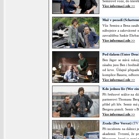
Semírově voze, do kteréh
Více informací zde >>
Muž v pozadí (Schatte
Vůz Semira a Bena zasáhn
nábojnice a zakrvácené o
zavražděna Saskie Ehrbach
Více informací zde >>
Pod tlakem (Unter Druc
Ben Jäger se stává ruko
zásahu jsou Ben i hodinář
od krve. Údajné přepade
komplice Bauera, odborní
Více informací zde >>
Kdo jednou lže (Wer ein
Při řetězové srážce na d
partnerovi Thomasu Berge
přišel při hře. Semir má
Bergera pistoli. Semir s 
Více informací zde >>
Zrada (Der Verrat)
(TV 
Při incidentu na dálnici
akademii. Tvrzení, že p
Meyerem, který je nyní 