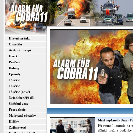
Hlavní stránka
O seriálu
Action Concept
Herci
Parťáci
Dabing
Epizody
13.série
14.série
15.série
(nové)
Nejoblíbenější díl
Služební vozy
Fotogalerie
Malované obrázky
Mezi nepřáteli (Unter Fei
Hlášky
Při rutinní kontrole na
Zajímavosti
dálnici muži z dodávky 