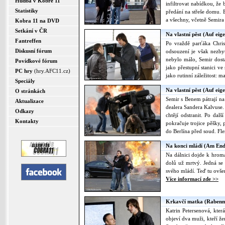
Hudba v Kobře 11
infiltrovat nabídkou, že 
Statistiky
předání na střeše domu. 
a všechny, včetně Semira 
Kobra 11 na DVD
Setkání v ČR
Na vlastní pěst (Auf eige
Fantreffen
Po vraždě parťáka Chris
Diskusní fórum
odsouzení je však nezby
nebylo málo, Semir dost
Povídkové fórum
jako přestupní stanici v
PC hry
(hry.AFC11.cz)
jako rutinní záležitost: 
Speciály
Na vlastní pěst (Auf eige
O stránkách
Semir s Benem pátrají na
Aktualizace
dealera Sandera Kalvuse.
Odkazy
chtějí odstranit. Po dalš
Kontakty
pokračuje trojice pěšky,
do Berlína před soud. Fl
Na konci mládí (Am End
Na dálnici dojde k hroma
dolů už mrtvý. Jedná se 
svého mládí. Teď tu ovše
Více informací zde >>
Krkavčí matka (Rabenm
Katrin Petersenová, kter
objeví dva muži, kteří že