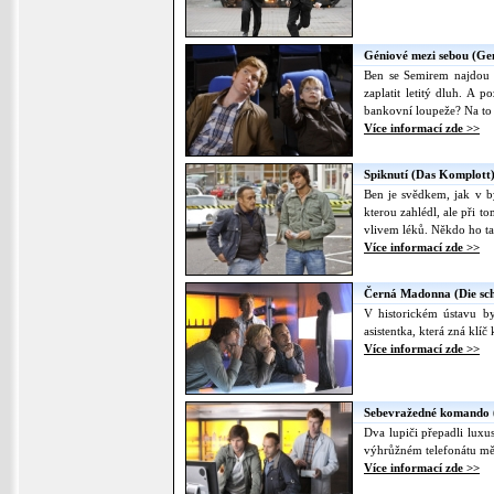
Géniové mezi sebou (Gen
Ben se Semirem najdou n
zaplatit letitý dluh. A 
bankovní loupeže? Na to se
Více informací zde >>
Spiknutí (Das Komplott
Ben je svědkem, jak v b
kterou zahlédl, ale při 
vlivem léků. Někdo ho tah
Více informací zde >>
Černá Madonna (Die sc
V historickém ústavu b
asistentka, která zná klíč
Více informací zde >>
Sebevražedné komando
Dva lupiči přepadli luxus
výhrůžném telefonátu měl
Více informací zde >>