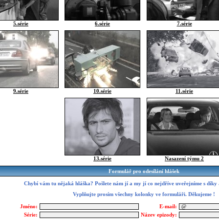
5.série
6.série
7.série
9.série
10.série
11.série
13.série
Nasazení týmu 2
Formulář pro odesílání hlášek
Chybí vám tu nějaká hláška? Pošlete nám jí a my jí co nejdříve uveřejníme s díky
Vyplňujte prosím všechny kolonky ve formuláři. Děkujeme !
Jméno:
E-mail:
Série:
Název epizody: