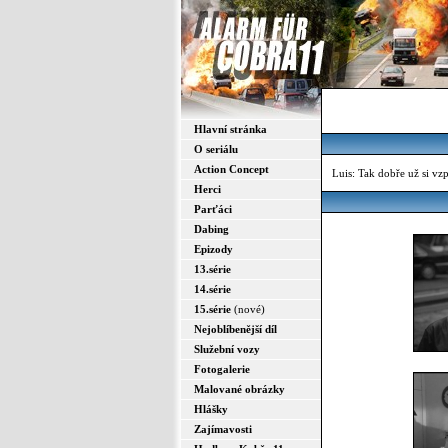
Hlavní stránka
O seriálu
Action Concept
Luis: Tak dobře už si vz
Herci
Parťáci
Dabing
Epizody
13.série
14.série
15.série
(nové)
Nejoblíbenější díl
Služební vozy
Fotogalerie
Malované obrázky
Hlášky
Zajímavosti