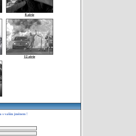
8.série
12.série
 a s vaším jménem !