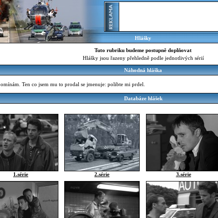
Hlášky
Tuto rubriku budeme postupně doplňovat
Hlášky jsou řazeny přehledně podle jednotlivých sérií
Náhodná hláška
pomínám. Ten co jsem mu to prodal se jmenuje: polibte mi prdel.
Databáze hlášek
1.série
2.série
3.série