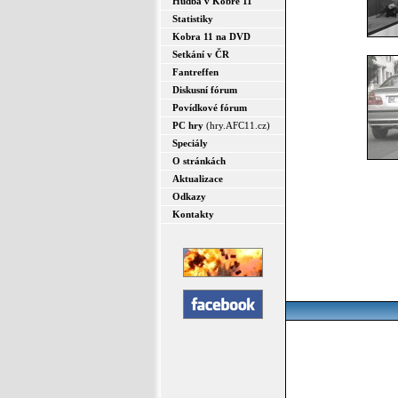
Hudba v Kobře 11
Statistiky
Kobra 11 na DVD
Setkání v ČR
Fantreffen
Diskusní fórum
Povídkové fórum
PC hry
(hry.AFC11.cz)
Speciály
O stránkách
Aktualizace
Odkazy
Kontakty