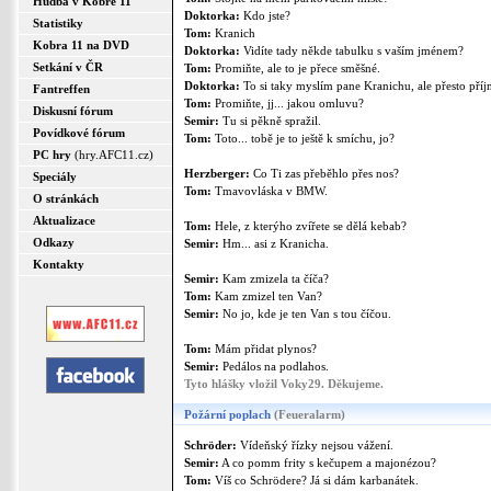
Hudba v Kobře 11
Doktorka:
Kdo jste?
Statistiky
Tom:
Kranich
Kobra 11 na DVD
Doktorka:
Vidíte tady někde tabulku s vaším jménem?
Setkání v ČR
Tom:
Promiňte, ale to je přece směšné.
Doktorka:
To si taky myslím pane Kranichu, ale přesto př
Fantreffen
Tom:
Promiňte, jj... jakou omluvu?
Diskusní fórum
Semir:
Tu si pěkně spražil.
Povídkové fórum
Tom:
Toto... tobě je to ještě k smíchu, jo?
PC hry
(hry.AFC11.cz)
Herzberger:
Co Ti zas přeběhlo přes nos?
Speciály
Tom:
Tmavovláska v BMW.
O stránkách
Aktualizace
Tom:
Hele, z kterýho zvířete se dělá kebab?
Odkazy
Semir:
Hm... asi z Kranicha.
Kontakty
Semir:
Kam zmizela ta číča?
Tom:
Kam zmizel ten Van?
Semir:
No jo, kde je ten Van s tou číčou.
Tom:
Mám přidat plynos?
Semir:
Pedálos na podlahos.
Tyto hlášky vložil Voky29. Děkujeme.
Požární poplach
(Feueralarm)
Schröder:
Vídeňský řízky nejsou vážení.
Semir:
A co pomm frity s kečupem a majonézou?
Tom:
Víš co Schrödere? Já si dám karbanátek.