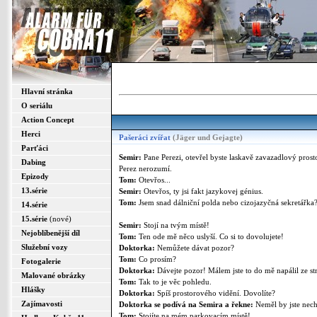
Hlavní stránka
O seriálu
Action Concept
Herci
Pašeráci zvířat
(Jäger und Gejagte)
Parťáci
Semir:
Pane Perezi, otevřel byste laskavě zavazadlový prost
Dabing
Perez nerozumí.
Epizody
Tom:
Otevřos...
13.série
Semir:
Otevřos, ty jsi fakt jazykovej génius.
Tom:
Jsem snad dálniční polda nebo cizojazyčná sekretářka
14.série
15.série
(nové)
Semir:
Stojí na tvým místě!
Nejoblíbenější díl
Tom:
Ten ode mě něco uslyší. Co si to dovolujete!
Služební vozy
Doktorka:
Nemůžete dávat pozor?
Tom:
Co prosím?
Fotogalerie
Doktorka:
Dávejte pozor! Málem jste to do mě napálil ze st
Malované obrázky
Tom:
Tak to je věc pohledu.
Hlášky
Doktorka:
Spíš prostorového vidění. Dovolíte?
Zajímavosti
Doktorka se podívá na Semira a řekne:
Neměl by jste nech
Tom:
Stojíte na mém parkovacím místě!