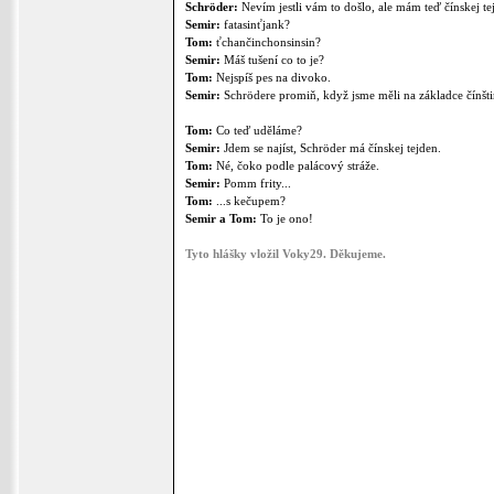
Schröder:
Nevím jestli vám to došlo, ale mám teď čínskej te
Semir:
fatasinťjank?
Tom:
ťchančinchonsinsin?
Semir:
Máš tušení co to je?
Tom:
Nejspíš pes na divoko.
Semir:
Schrödere promiň, když jsme měli na základce čínštin
Tom:
Co teď uděláme?
Semir:
Jdem se najíst, Schröder má čínskej tejden.
Tom:
Né, čoko podle palácový stráže.
Semir:
Pomm frity...
Tom:
...s kečupem?
Semir a Tom:
To je ono!
Tyto hlášky vložil Voky29. Děkujeme.