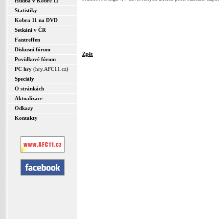
Hudba v Kobře 11
Statistiky
Kobra 11 na DVD
Setkání v ČR
Fantreffen
Diskusní fórum
Zpět
Povídkové fórum
PC hry
(hry.AFC11.cz)
Speciály
O stránkách
Aktualizace
Odkazy
Kontakty