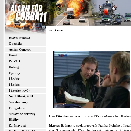
<< Bremer
Hlavní stránka
O seriálu
Action Concept
Herci
Parťáci
Dabing
Epizody
13.série
14.série
15.série
(nové)
Nejoblíbenější díl
Služební vozy
Fotogalerie
Malované obrázky
Uwe Büschken
se narodil v roce 1953 v německém Oberhaus
Hlášky
Zajímavosti
Marcus Bodmer
je spolupracovník Franka Stolteho a Inga 
skončil v nemocnici. Přesto byl kolegům nápomocný i tam a