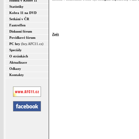
Hudba v Kobře 11
Statistiky
Kobra 11 na DVD
Setkání v ČR
Fantreffen
Diskusní fórum
Zpět
Povídkové fórum
PC hry
(hry.AFC11.cz)
Speciály
O stránkách
Aktualizace
Odkazy
Kontakty