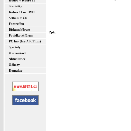
Hudba v Kobře 11
Statistiky
Kobra 11 na DVD
Setkání v ČR
Fantreffen
Diskusní fórum
Zpět
Povídkové fórum
PC hry
(hry.AFC11.cz)
Speciály
O stránkách
Aktualizace
Odkazy
Kontakty