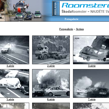
Fotogalerie
Fotogalerie
»
Action
1.série
2.série
3.série
5.série
6.série
7.série