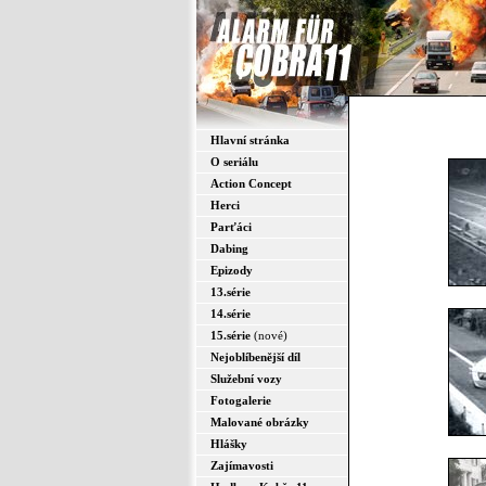
Hlavní stránka
O seriálu
Action Concept
Herci
Parťáci
Dabing
Epizody
13.série
14.série
15.série
(nové)
Nejoblíbenější díl
Služební vozy
Fotogalerie
Malované obrázky
Hlášky
Zajímavosti