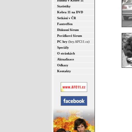
Hudba v Kobře 11
Statistiky
Kobra 11 na DVD
Setkání v ČR
Fantreffen
Diskusní fórum
Povídkové fórum
PC hry
(hry.AFC11.cz)
Speciály
O stránkách
Aktualizace
Odkazy
Kontakty