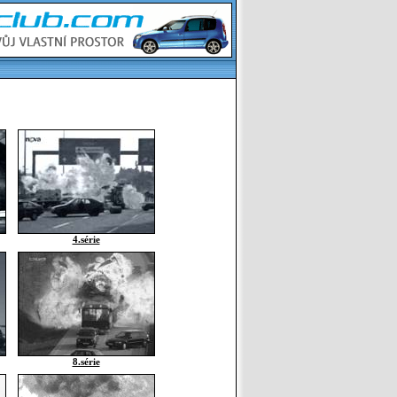
4.série
8.série