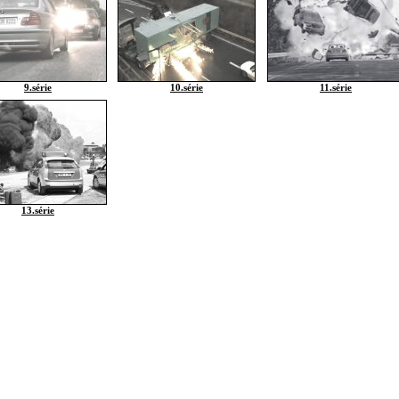
9.série
10.série
11.série
13.série