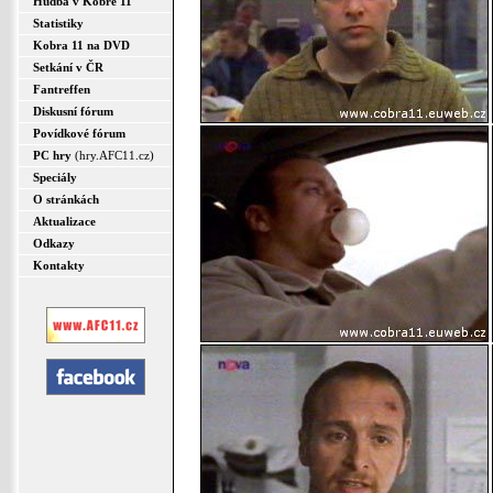
Hudba v Kobře 11
Statistiky
Kobra 11 na DVD
Setkání v ČR
Fantreffen
Diskusní fórum
Povídkové fórum
PC hry
(hry.AFC11.cz)
Speciály
O stránkách
Aktualizace
Odkazy
Kontakty