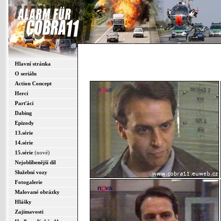
Hlavní stránka
O seriálu
Action Concept
Herci
Parťáci
Dabing
Epizody
13.série
14.série
15.série
(nové)
Nejoblíbenější díl
Služební vozy
Fotogalerie
Malované obrázky
Hlášky
Zajímavosti