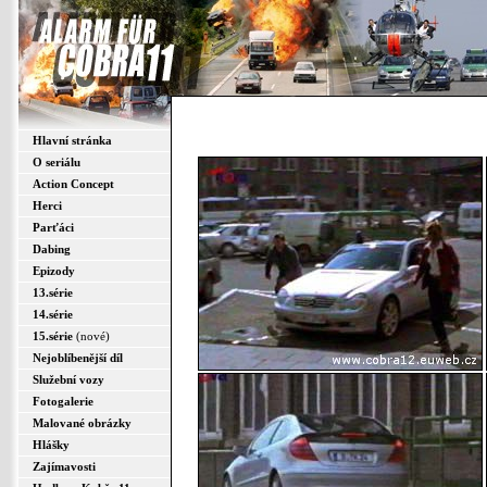
Hlavní stránka
O seriálu
Action Concept
Herci
Parťáci
Dabing
Epizody
13.série
14.série
15.série
(nové)
Nejoblíbenější díl
Služební vozy
Fotogalerie
Malované obrázky
Hlášky
Zajímavosti