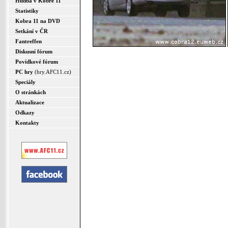
Hudba v Kobře 11
Statistiky
Kobra 11 na DVD
Setkání v ČR
Fantreffen
Diskusní fórum
Povídkové fórum
PC hry
(hry.AFC11.cz)
Speciály
O stránkách
Aktualizace
Odkazy
Kontakty