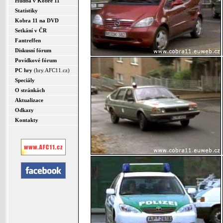
Hudba v Kobře 11
Statistiky
Kobra 11 na DVD
Setkání v ČR
Fantreffen
Diskusní fórum
Povídkové fórum
PC hry
(hry.AFC11.cz)
Speciály
O stránkách
Aktualizace
Odkazy
Kontakty