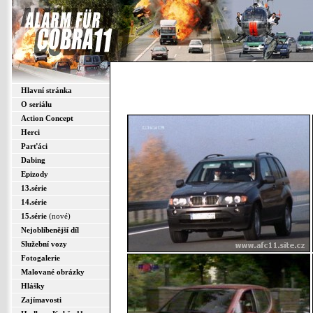
Hlavní stránka
O seriálu
Action Concept
Herci
Parťáci
Dabing
Epizody
13.série
14.série
15.série
(nové)
Nejoblíbenější díl
Služební vozy
Fotogalerie
Malované obrázky
Hlášky
Zajímavosti